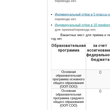
перевода нет.
Индивидуальный отбор в 5 классы н
перевода нет.
Индивидуальный отбор в 10 профиль
для приема
/перевода
нет.
Вакантных мест для приема и 
год нет.
Образовательная
за счет
программа
ассигнован
федерально
бюджета
Основная
0
образовательная
программа основного
общего образования
(ООП ООО)
Основная
0
образовательная
программа среднего
общего образования
(ООП СОО)