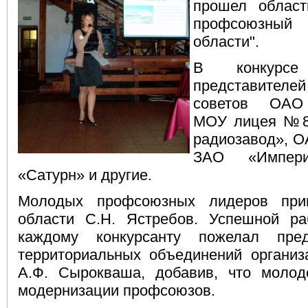
прошел област
профсоюзный
области".
В конкурсе
представит
советов ОАО
МОУ лицея №8
радиозавод», О
ЗАО «Импер
«Сатурн» и другие.
Молодых профсоюзных лидеров прив
области С.Н. Ястребов. Успешной р
каждому конкурсанту пожелал пред
территориальных объединений органи
А.Ф. Сырокваша, добавив, что молод
модернизации профсоюзов.