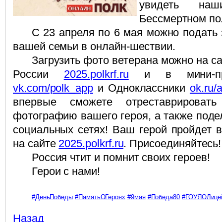
увидеть на
Бессмертном по
С 23 апреля по 6 мая можно подать 
вашей семьи в онлайн-шествии.
Загрузить фото ветерана можно на с
России
2025.polkrf.ru
и в мини-при
vk.com/polk_app
и Одноклассники
ok.ru/
впервые сможете отреставрироват
фотографию вашего героя, а также поде
социальных сетях!
Ваш герой пройдет в
на сайте
2025.polkrf.ru
.
Присоединяйтесь!
Россия чтит и помнит своих героев!
Герои с нами!
#ДеньПобеды
#ПамятьОГероях
#9мая
#Победа80
#ГОУЯОЛице
Назад