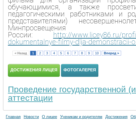
обучающимися, а также просвет
педагогическими работниками и ро
представителями) несовершеннол
Минпросвещения
России:
http://www.licey86.ru/profil
dokumentalnye-filmy-dlja-demonstracii-
< Назад
1
2
3
4
5
6
7
8
9
10
Вперед >
ДОСТИЖЕНИЯ ЛИЦЕЯ
ФОТОГАЛЕРЕЯ
Проведение государственной (и
аттестации
Главная
Новости
О лицее
Ученикам и родителям
Достижения
Об