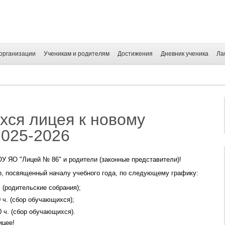
организации
Ученикам и родителям
Достижения
Дневник ученика
Ла
ся лицея к новому
2025-2026
 ЯО "Лицей № 86" и родители (законные представители)!
, посвященный началу учебного года, по следующему графику:
ч. (родительские собрания);
0 ч. (сбор обучающихся);
30 ч. (сбор обучающихся).
ицее!