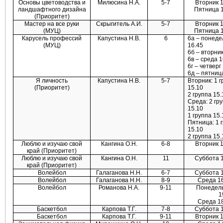
Основы цветоводства и
Милюсина Н.А.
5-7
Вторник 1
ландшафтного дизайна
Пятница 1
(Приоритет)
Мастер на все руки
Скрыгитель А.И.
5-7
Вторник 1
(МУЦ)
Пятница 1
Карусель профессий
Капустина Н.В.
6
6а – понеде
(МУЦ)
16.45
6б – вторник
6в – среда 1
6г – четверг
6д – пятница
Я личность
Капустина Н.В.
5-7
Вторник: 1 
(Приоритет)
15.10
2 группа 15
Среда: 2 гр
15.10
1 группа 15.
Пятница: 1 
15.10
2 группа 15.
Люблю и изучаю свой
Кангина О.Н.
6-8
Вторник 1
край (Приоритет)
Люблю и изучаю свой
Кангина О.Н.
11
Суббота 1
край (Приоритет)
Волейбол
Галаганова Н.Н.
6-7
Суббота 1
Волейбол
Галаганова Н.Н.
8-9
Среда 16
Волейбол
Романова Н.А.
9-11
Понедель
1
Среда 18
Баскетбол
Карпова Т.Г.
7-8
Суббота 1
Баскетбол
Карпова Т.Г.
9-11
Вторник 1