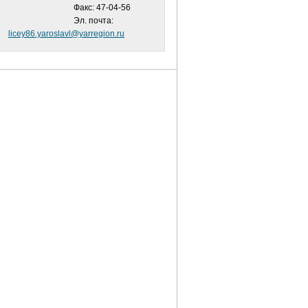
Факс: 47-04-56
Эл. почта:
licey86.yaroslavl@yarregion.ru