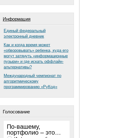
Информация
Единый федеральный
электронный дневник
Как и когда время может
«обворовывать» ребенка, куда его
могут затянуть «информационные
пузыри» и где искать оффлайн-
альтернативы?
Международный чемпионат по
алгоритмическому
программированию «РуКод»
Голосование
По-вашему,
портфолио – это…