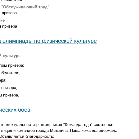
и "Обслуживающий труд"
м призера
ке
м призера
а олимпиады по физической культуре
й культуре
лом призера;
обедителя;
ера;
 призера;
м призера.
ческих боев
нтеллектуальных игр школьников "Команда года" состоялся
 лицея и командой города Мышкина. Наша команда одержала
Объявляется благодарность: