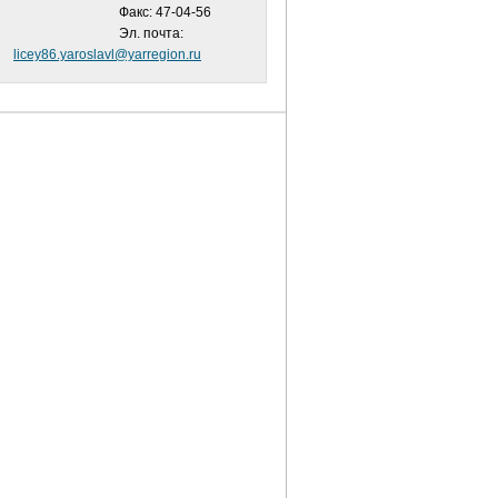
Факс: 47-04-56
Эл. почта:
licey86.yaroslavl@yarregion.ru