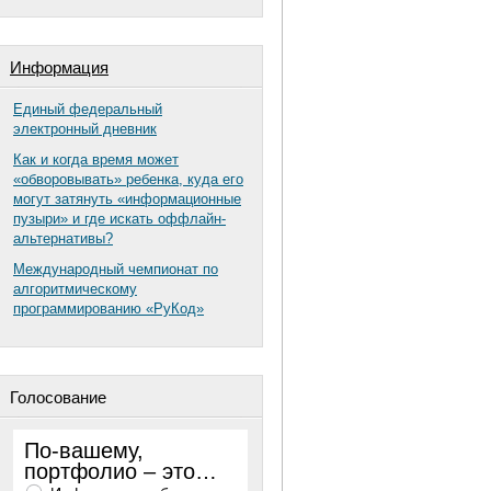
Информация
Единый федеральный
электронный дневник
Как и когда время может
«обворовывать» ребенка, куда его
могут затянуть «информационные
пузыри» и где искать оффлайн-
альтернативы?
Международный чемпионат по
алгоритмическому
программированию «РуКод»
Голосование
По-вашему,
портфолио – это…