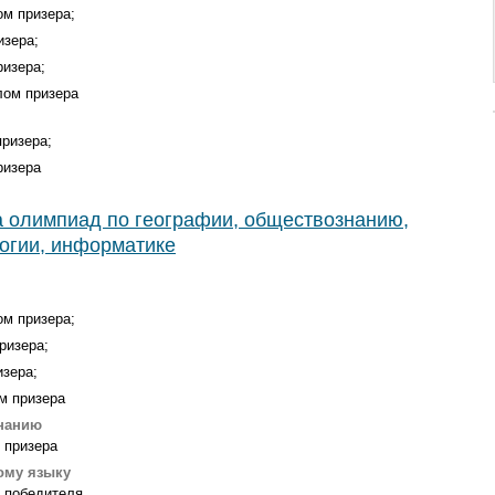
ом призера;
изера;
ризера;
лом призера
призера;
ризера
а олимпиад по географии, обществознанию,
логии, информатике
ом призера;
ризера;
изера;
м призера
знанию
 призера
ому языку
м победителя