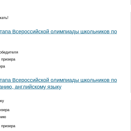
жать!
этапа Всероссийской олимпиады школьников по
победителя
 призера
ера
этапа Всероссийской олимпиады школьников по
анию, английскому языку
ыку
изера
нию
 призера