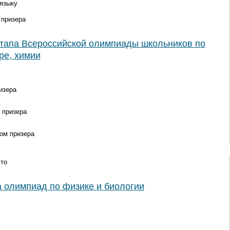
языку
 призера
этапа Всероссийской олимпиады школьников по
ре, химии
изера
 призера
лом призера
сто
а олимпиад по физике и биологии