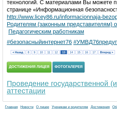
технологий. С материалами Вы можете п
странице «Информационная безопаснос
http://www.licey86.ru/informacionnaja-bezo
Родителям (законным представителям) 
Педагогическим работникам
#безопасныйинтернет76
#УМВД76предуп
< Назад
8
9
10
11
12
13
14
15
16
17
Вперед >
ДОСТИЖЕНИЯ ЛИЦЕЯ
ФОТОГАЛЕРЕЯ
Проведение государственной (и
аттестации
Главная
Новости
О лицее
Ученикам и родителям
Достижения
Об