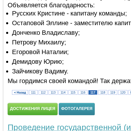
Объявляется благодарность:
Русских Кристине - капитану команды;
Остаповой Эллине - заместителю капит
Донченко Владиславу;
Петрову Михаилу;
Егоровой Наталии;
Демидову Юрию;
Зайчикову Вадиму
.
Мы гордимся своей командой!
Так держа
< Назад
111
112
113
114
115
116
117
118
119
120
ДОСТИЖЕНИЯ ЛИЦЕЯ
ФОТОГАЛЕРЕЯ
Проведение государственной (и