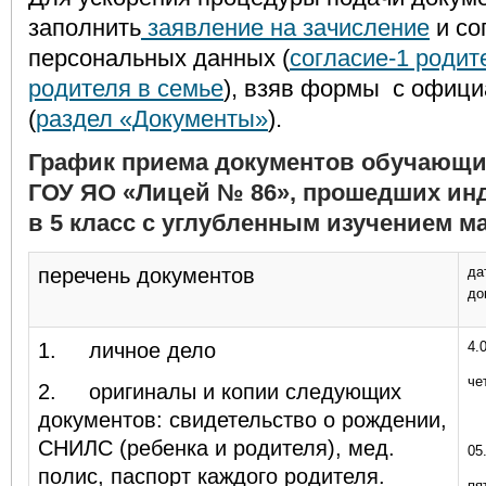
заполнить
заявление на зачисление
и со
персональных данных (
согласие-1 родит
родителя в семье
), взяв формы с офици
(
раздел «Документы»
).
График приема документов обучающи
ГОУ ЯО
«Лицей № 86», прошедших ин
в 5 класс с углубленным изучением м
перечень документов
да
до
1.
личное дело
4.
че
2.
оригиналы и копии следующих
документов: свидетельство о рождении,
СНИЛС (ребенка и родителя), мед.
05
полис, паспорт каждого родителя.
пя