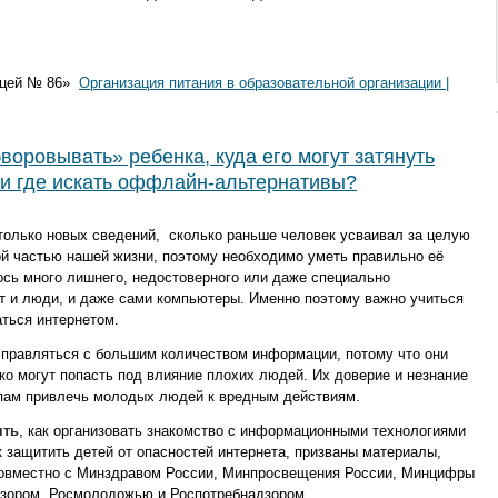
Лицей № 86»
Организация питания в образовательной организации |
воровывать» ребенка, куда его могут затянуть
и где искать оффлайн-альтернативы?
олько новых сведений,
сколько раньше человек усваивал за целую
й частью нашей жизни, поэтому необходимо уметь правильно её
ось много лишнего, недостоверного или даже специально
ют и люди, и даже сами компьютеры. Именно поэтому важно учиться
аться интернетом.
правляться с большим количеством информации, потому что они
ко могут попасть под влияние плохих людей. Их доверие и незнание
пам привлечь молодых людей к вредным действиям.
ять
, как организовать знакомство с информационными технологиями
ак защитить детей от опасностей интернета, призваны материалы,
овместно с Минздравом России, Минпросвещения России, Минцифры
дзором, Росмолодожью и Роспотребнадзором.