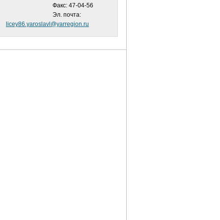
Факс: 47-04-56
Эл. почта:
licey86.yaroslavl@yarregion.ru