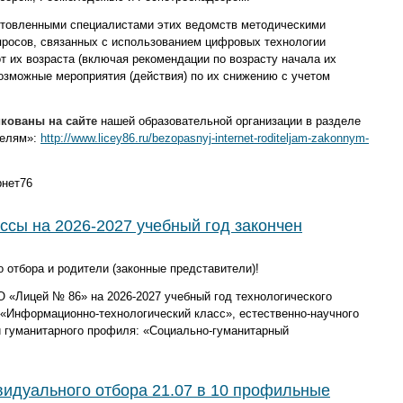
отовленными специалистами этих ведомств
методическими
росов, связанных с использованием цифровых технологии
т их возраста (включая рекомендации по возрасту начала их
возможные мероприятия (действия) по их снижению с учетом
кованы на сайте
нашей образовательной организации в разделе
телям»:
http://www.licey86.ru/bezopasnyj-internet-roditeljam-zakonnym-
рнет76
ссы на 2026-2027 учебный год закончен
 отбора и родители (законные представители)!
 «Лицей № 86» на 2026-2027 учебный год технологического
«Информационно-технологический класс»
, естественно-научного
и гуманитарного профиля:
«Социально-гуманитарный
видуального отбора 21.07 в 10 профильные