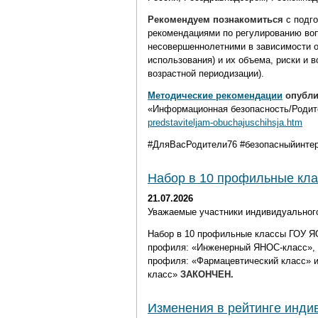
Рекомендуем познакомиться
с подг
рекомендациями по регулированию воп
несовершеннолетними в зависимости о
использования) и их объема, риски и 
возрастной периодизации).
Методические рекомендации
опубли
«Информационная безопасность/Роди
predstaviteljam-obuchajuschihsja.htm
#ДляВасРодители76 #безопасныйинте
Набор в 10 профильные кла
21.07.2026
Уважаемые участники индивидуального
Набор в 10 профильные классы ГОУ ЯО
профиля:
«Инженерный ЯНОС-класс», 
профиля:
«Фармацевтический класс»
класс»
ЗАКОНЧЕН.
Изменения в рейтинге инди