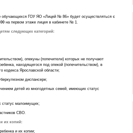
ие обучающихся ГОУ ЯО «Лицей № 86» будет осуществляться
с
.00
на первом этаже лицея в кабинете № 1.
детям следующих категорий:
чительством), опекуны (попечители) которых не получают
ебенка, находящегося под опекой (попечительством), в
го кодекса Ярославской области;
туберкулезном диспансере;
лючением детей из многодетных семей, имеющих статус
х статус малоимущих;
частников СВО.
и их копий:
ребенка и их копии;