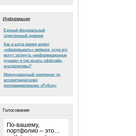
Информация
Единый федеральный
электронный дневник
Как и когда время может
«обворовывать» ребенка, куда его
могут затянуть «информационные
пузыри» и где искать оффлайн-
альтернативы?
Международный чемпионат по
алгоритмическому
программированию «РуКод»
Голосование
По-вашему,
портфолио – это…