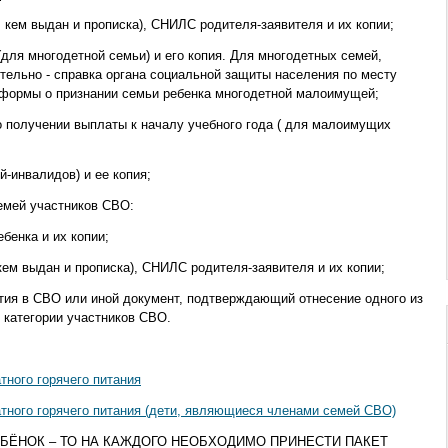
, кем выдан и прописка), СНИЛС родителя-заявителя и их копии;
для многодетной семьи) и его копия.
Для многодетных семей,
льно - справка органа социальной защиты населения по месту
 формы о признании семьи ребенка многодетной малоимущей;
о получении выплаты к началу учебного года ( для малоимущих
й-инвалидов) и ее копия;
емей участников СВО:
бенка и их копии;
 кем выдан и прописка), СНИЛС родителя-заявителя и их копии;
стия в СВО или иной документ, подтверждающий отнесение одного из
к категории участников СВО.
тного горячего питания
тного горячего питания (дети, являющиеся членами семей СВО)
ЕБЁНОК – ТО НА КАЖДОГО НЕОБХОДИМО ПРИНЕСТИ ПАКЕТ