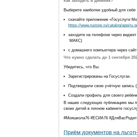
Как заходить в дневник?
В
ыберите наиболее удобный для себя 
скачайте приложение «Госуслуги М
https://www.rustore.ru/catalog/app/ru.
заходите на телефоне через видже
MA
КС)
с домашнего компьютера через сай
Что нужно сделать до 1 сентября 20
Убедитесь, что Вы:
Зарегистрированы на Госуслугах.
Подтвердили свою учётную запись
Создали профиль для своего ребёнка
В наших следующих публикациях мы п
своих детей в личном кабинете госус
#Мояшкола76
#
ЕСИА76
#
ДляВасРодит
Приём документов на льго