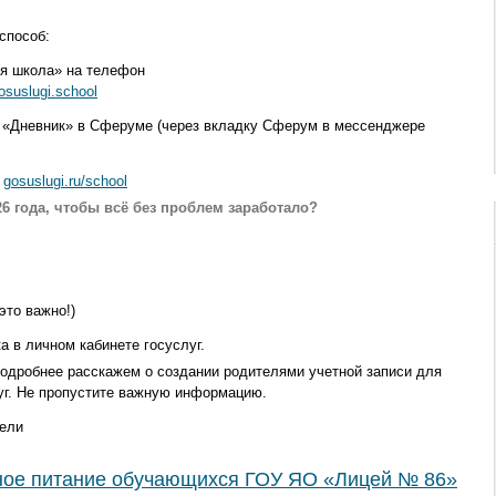
способ:
оя школа» на телефон
gosuslugi.school
т «Дневник» в Сферуме (через вкладку Сферум в мессенджере
т
gosuslugi.ru/school
26 года, чтобы всё без проблем заработало?
(это важно!)
 в личном кабинете госуслуг.
одробнее расскажем о создании родителями учетной записи для
луг. Не пропустите важную информацию.
ели
тное питание обучающихся ГОУ ЯО «Лицей № 86»