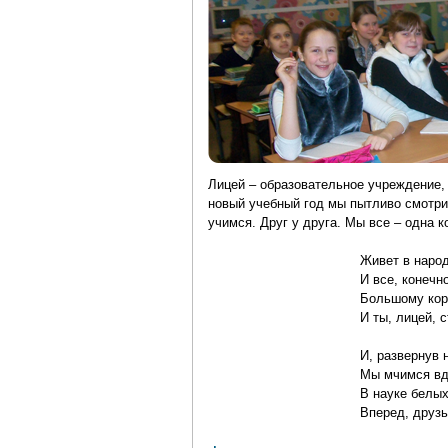
Лицей – образовательное учреждение,
новый учебный год мы пытливо смотрим
учимся. Друг у друга. Мы все – одна к
Живет в народе погово
И все, конечно, знаем
Большому кораблю – бо
И ты, лицей, стал наш
И, развернув надежды
Мы мчимся вдаль за ды
В науке белых пятен е
Вперед, друзья, за зна