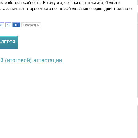
ую работоспособность. К тому же, согласно статистике, болезни
ста занимают второе место после заболеваний опорно–двигательного
8
9
10
Вперед >
АЛЕРЕЯ
 (итоговой) аттестации