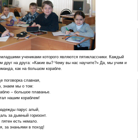
 младшими учениками которого являются пятиклассники. Каждый
 друг на друга: «Какие вы? Чему вы нас научите?» Да, мы учим и
оманда, как на большом корабле.
рка славная,
 мы о том:
льшое плаванье.
им кораблем!
 парус алый,
мный горизонт.
сть немало.
ньями в поход!