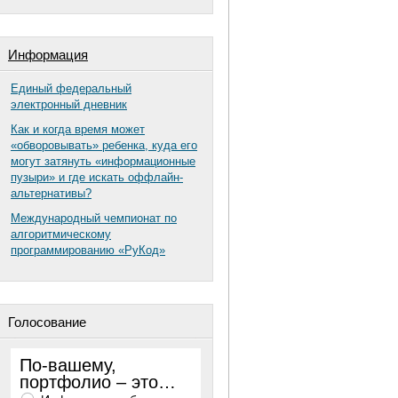
Информация
Единый федеральный
электронный дневник
Как и когда время может
«обворовывать» ребенка, куда его
могут затянуть «информационные
пузыри» и где искать оффлайн-
альтернативы?
Международный чемпионат по
алгоритмическому
программированию «РуКод»
Голосование
По-вашему,
портфолио – это…